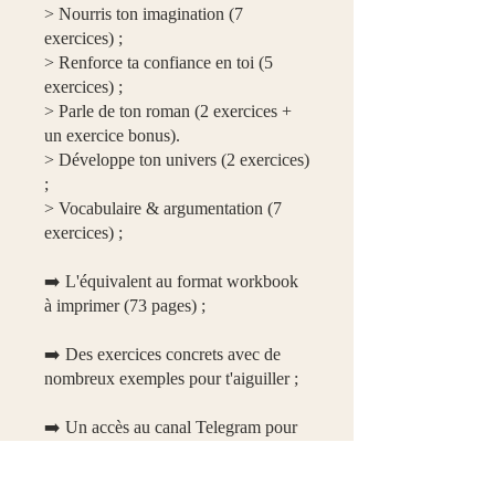
> Nourris ton imagination (7
exercices) ;
> Renforce ta confiance en toi (5
exercices) ;
> Parle de ton roman (2 exercices +
un exercice bonus).
> Développe ton univers (2 exercices)
;
> Vocabulaire & argumentation (7
exercices) ;​
​➡️ L'équivalent au format workbook
à imprimer (73 pages) ;
​➡️ Des exercices concrets avec de
nombreux exemples pour t'aiguiller ;
​➡️ Un accès au canal Telegram pour
te guider et répondre à toutes tes
questions pendant 2 mois.