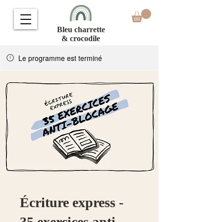
Bleu charrette
& crocodile
Le programme est terminé
Écriture express -
35 exercices anti-